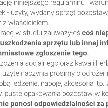
tację niniejszego regulaminu i war
k - użyty, wydany sprzęt pozosta
sz z właścicielem.
 pracę w studiu zauważyłeś
coś nie
 uszkodzenia sprzętu lub innej in
hmiastowe zgłoszenie tego.
czenia socjalnego oraz kawa i her
, użyte naczynia prosimy o odłożen
bą jedzenie, napoje, akcesoria itp.
y, puste opakowania pozostaw w ko
nie ponosi odpowiedzialności za