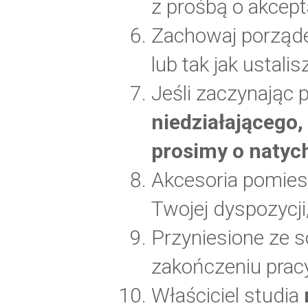
z prośbą o akcep
Zachowaj porząde
lub tak jak ustali
Jeśli zaczynając
niedziałającego,
prosimy o natyc
Akcesoria pomiesz
Twojej dyspozycji
Przyniesione ze so
zakończeniu prac
Właściciel studia