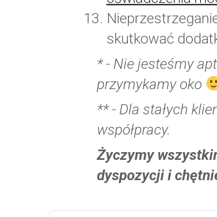
Nieprzestrzegani
skutkować dodat
* - Nie jesteśmy ap
przymykamy oko
** -
Dla stałych klie
współpracy.
Życzymy wszystkim
dyspozycji i chęt