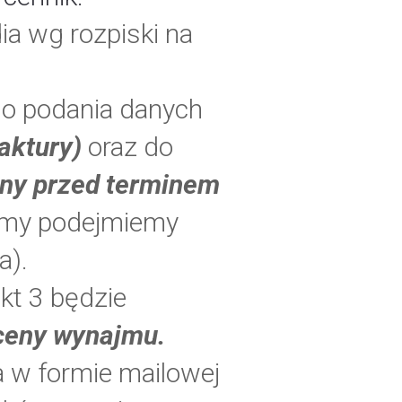
ia wg rozpiski na
do podania danych
faktury)
oraz do
iny przed terminem
 (my podejmiemy
a).
kt 3 będzie
ceny wynajmu.
a w formie mailowej