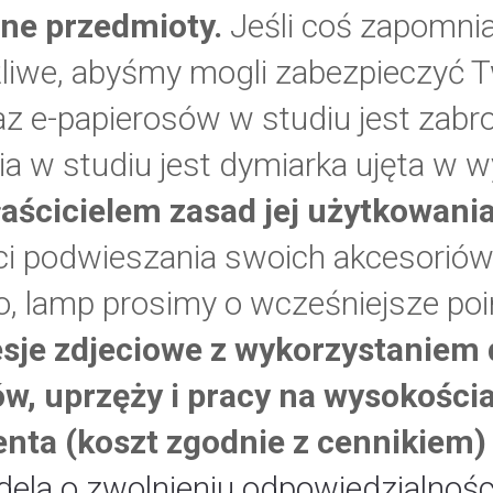
inne przedmioty.
Jeśli coś zapomnia
liwe, abyśmy mogli zabezpieczyć T
raz e-papierosów w studiu jest zabr
a w studiu jest dymiarka ujęta w 
łaścicielem zasad jej użytkowania
i podwieszania swoich akcesoriów
o, lamp prosimy o wcześniejsze po
esje zdjeciowe z wykorzystaniem 
w, uprzęży i pracy na wysokośc
enta (koszt zgodnie z cennikiem)
ela o zwolnieniu odpowiedzialnośc