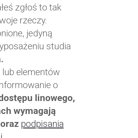
łeś zgłoś to tak
woje rzeczy.
onione, jedyną
wyposażeniu studia
.
 lub elementów
informowanie o
dostępu linowego,
iach wymagają
 oraz
podpisania
i