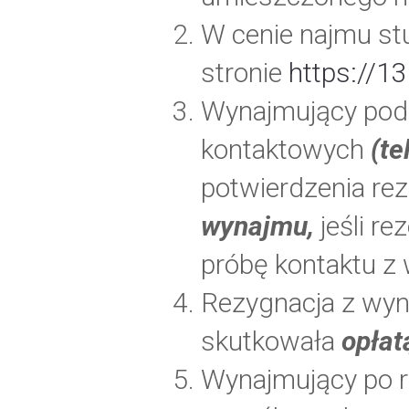
W cenie najmu stu
stronie
https://1
Wynajmujący podc
kontaktowych
(te
potwierdzenia rez
wynajmu,
jeśli r
próbę kontaktu z
Rezygnacja z wyna
skutkowała
opłat
Wynajmujący po r