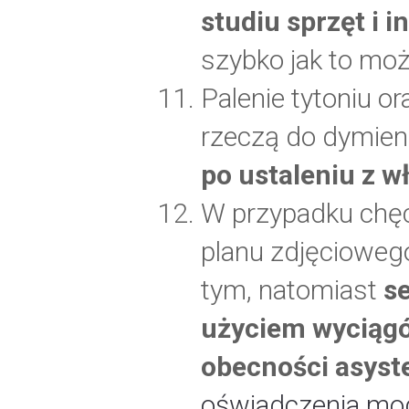
studiu sprzęt i 
szybko jak to moż
Palenie tytoniu o
rzeczą do dymieni
po ustaleniu z w
W przypadku chęc
planu zdjęcioweg
tym, natomiast
s
użyciem wyciągó
obecności asyst
oświadczenia mod