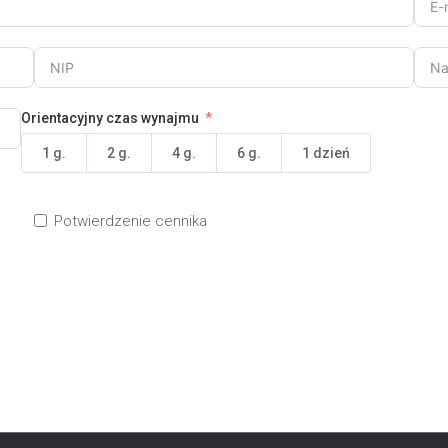
Orientacyjny czas wynajmu
1 g.
2 g.
4 g.
6 g.
1 dzień
Potwierdzenie cennika