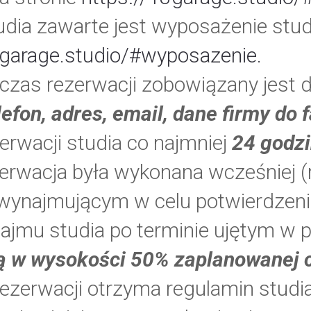
dia zawarte jest wyposażenie stud
3garage.studio/#wyposazenie.
zas rezerwacji zobowiązany jest 
lefon, adres, email, dane firmy do 
erwacji studia co najmniej
24 godz
ezerwacja była wykonana wcześniej
 wynajmującym w celu potwierdzeni
jmu studia po terminie ujętym w p
ą w wysokości 50% zaplanowanej 
ezerwacji otrzyma regulamin studi