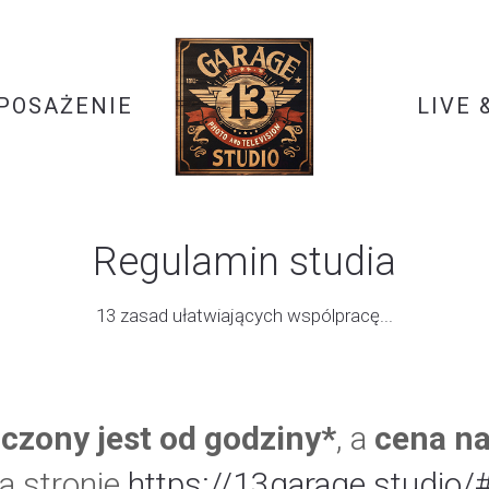
POSAŻENIE
LIVE 
Regulamin studia
13 zasad ułatwiających wspólpracę...
iczony jest od godziny*
, a
cena n
a stronie
https://13garage.studio/#