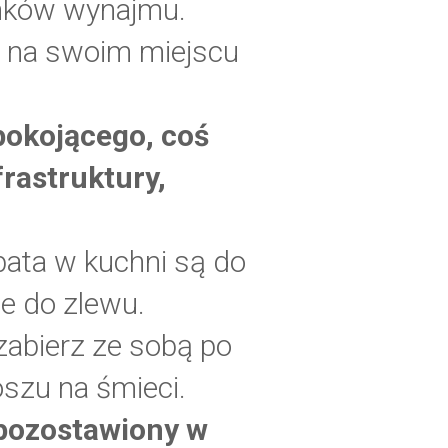
unków wynajmu.
w na swoim miejscu
pokojącego, coś
frastruktury,
bata w kuchni są do
ie do zlewu.
 zabierz ze sobą po
szu na śmieci.
 pozostawiony w